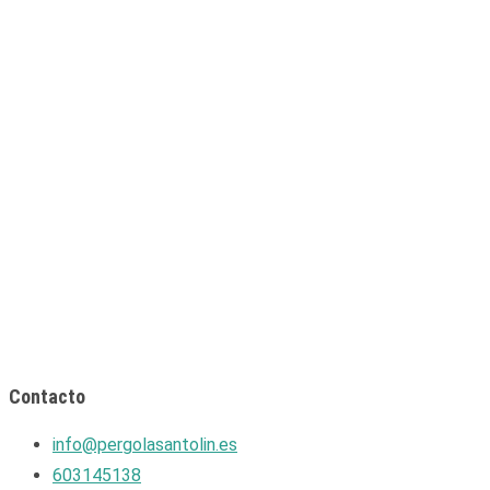
Contacto
info@pergolasantolin.es
603145138